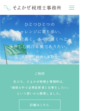
ひとつひとつの
チャレンジに寄り添い、
さらに高く、さらに遠くへと
後押しし続ける風でありたい。
ご挨拶
私たち、そよかぜ税理士事務所は、
「頑張る中小企業経営者と仕事をしたい」
という想いから開業しました。
詳細はこちら